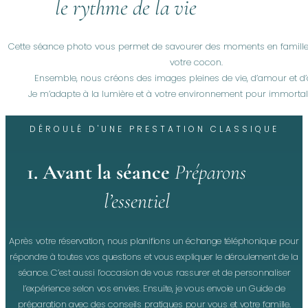
le rythme de la vie
Cette séance photo vous permet de savourer des moments en famille, 
votre cocon.
Ensemble, nous créons des images pleines de vie, d’amour et d’a
Je m’adapte à la lumière et à votre environnement pour immortalis
DÉROULÉ D'UNE PRESTATION CLASSIQUE
1. Avant la séance
Préparons
l’essentiel
Après votre réservation, nous planifions un échange téléphonique pour
répondre à toutes vos questions et vous expliquer le déroulement de la
séance. C’est aussi l’occasion de vous rassurer et de personnaliser
l’expérience selon vos envies. Ensuite, je vous envoie un Guide de
préparation avec des conseils pratiques pour vous et votre famille.